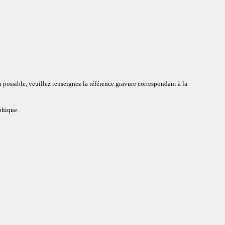
 possible, veuillez renseignez la référence gravure correspondant à la
aphique.