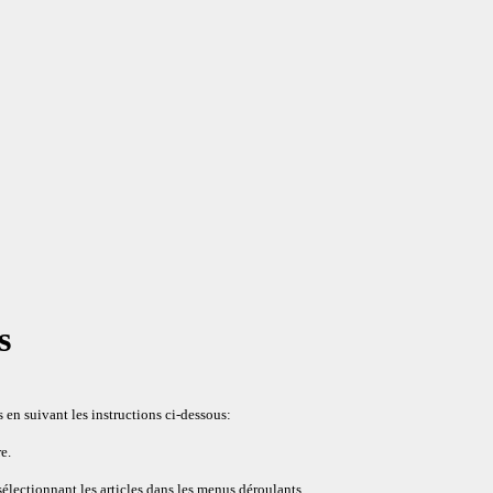
s
en suivant les instructions ci-dessous:
e.
sélectionnant les articles dans les menus déroulants.