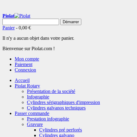
Piolat
Démarrer
Panier
-
0,00 €
Il n'y a aucun objet dans votre panier.
Bienvenue sur Piolat.com !
Mon compte
Paiement
Connexion
Accueil
Piolat Rotary
Présentation de la société
Infographie
Cylindres sérigraphiques d'impression
Cylindres galvanos techniques
Passer commande
Prestation infographie
Gravure
Cylindres pré perforés
Cylindres galvano