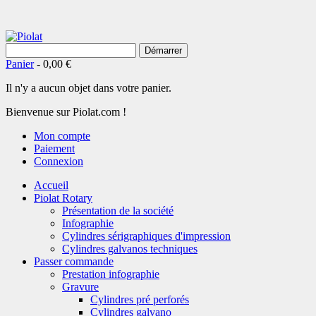
Démarrer
Panier
-
0,00 €
Il n'y a aucun objet dans votre panier.
Bienvenue sur Piolat.com !
Mon compte
Paiement
Connexion
Accueil
Piolat Rotary
Présentation de la société
Infographie
Cylindres sérigraphiques d'impression
Cylindres galvanos techniques
Passer commande
Prestation infographie
Gravure
Cylindres pré perforés
Cylindres galvano