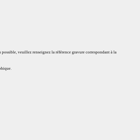
 possible, veuillez renseignez la référence gravure correspondant à la
aphique.