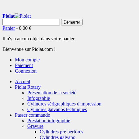
Piolat
Démarrer
Panier
-
0,00 €
Il n'y a aucun objet dans votre panier.
Bienvenue sur Piolat.com !
Mon compte
Paiement
Connexion
Accueil
Piolat Rotary
Présentation de la société
Infographie
Cylindres sérigraphiques d'impression
Cylindres galvanos techniques
Passer commande
Prestation infographie
Gravure
Cylindres pré perforés
Cylindres galvano