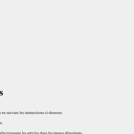
s
en suivant les instructions ci-dessous:
e.
sélectionnant les articles dans les menus déroulants.