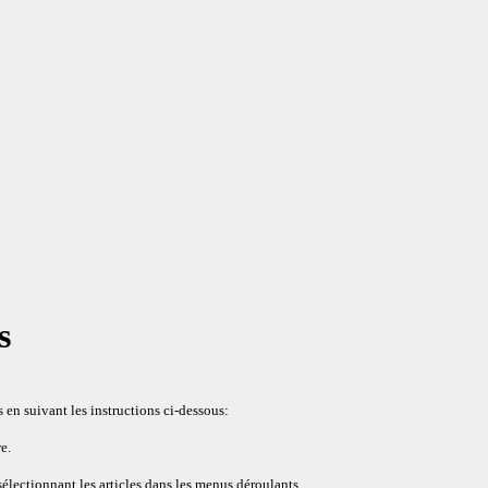
s
en suivant les instructions ci-dessous:
e.
sélectionnant les articles dans les menus déroulants.