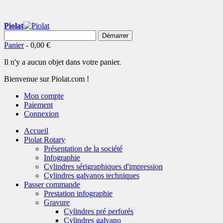
Piolat
Démarrer
Panier
-
0,00 €
Il n'y a aucun objet dans votre panier.
Bienvenue sur Piolat.com !
Mon compte
Paiement
Connexion
Accueil
Piolat Rotary
Présentation de la société
Infographie
Cylindres sérigraphiques d'impression
Cylindres galvanos techniques
Passer commande
Prestation infographie
Gravure
Cylindres pré perforés
Cylindres galvano