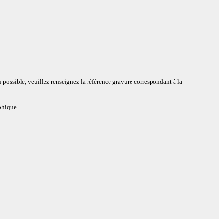
 possible, veuillez renseignez la référence gravure correspondant à la
aphique.