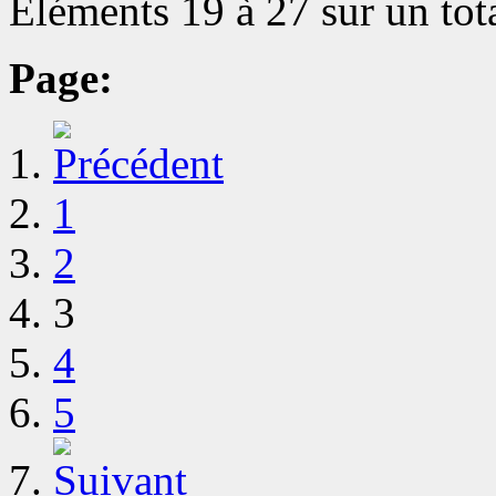
Éléments 19 à 27 sur un tot
Page:
1
2
3
4
5